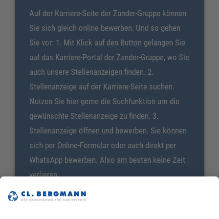
Auf der Karriere-Seite der Zander-Gruppe können
Sie sich gleich online bewerben. Und so gehen
Sie vor: 1. Mit Klick auf den Button gelangen Sie
auf das Karriere-Portal der Zander-Gruppe, wo Sie
auch unsere Stellenanzeigen finden. 2.
Stellenanzeige auf der Karriere-Seite suchen.
Nutzen Sie hier gerne die Suchfunktion um die
gewünschte Stellenanzeige zu finden. 3.
Stellenanzeige öffnen und bewerben. Sie können
sich per Online-Formular oder auch direkt per
WhatsApp bewerben. Also am besten keine Zeit
verlieren.
Hier jetzt online bewerben!